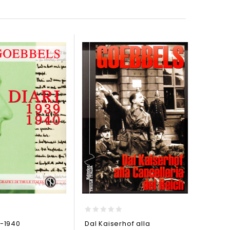
0
 -1940
Dal Kaiserhof alla
out