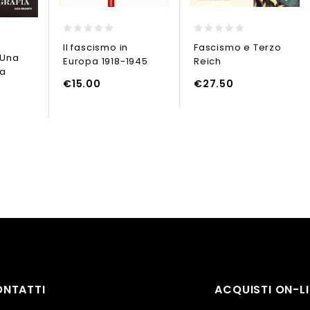
0
0
Il fascismo in
Fascismo e Terzo
out
out
 Una
Europa 1918-1945
Reich
of
of
ia
5
5
€
15.00
€
27.50
GGIUNGI AL CARRELLO
AGGIUNGI A
AGGIUNGI AL CARRELLO
NTATTI
ACQUISTI ON-LI