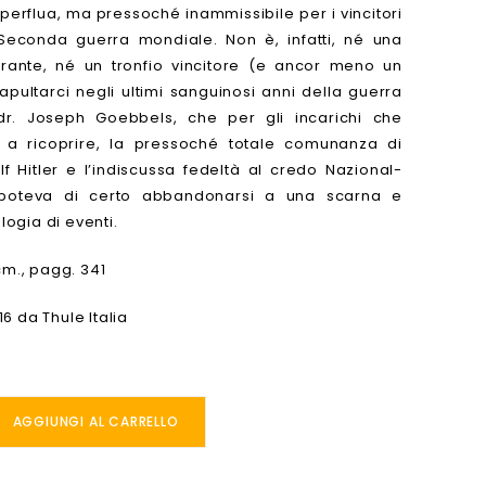
perflua, ma pressoché inammissibile per i vincitori
 Seconda guerra mondiale. Non è, infatti, né una
rrante, né un tronfio vincitore (e ancor meno un
tapultarci negli ultimi sanguinosi anni della guerra
 dr. Joseph Goebbels, che per gli incarichi che
 a ricoprire, la pressoché totale comunanza di
f Hitler e l’indiscussa fedeltà al credo Nazional-
 poteva di certo abbandonarsi a una scarna e
ogia di eventi.
cm., pagg. 341
6 da Thule Italia
AGGIUNGI AL CARRELLO