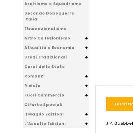
Arditismo e Squadrismo
Secondo Dopoguerra
Italia
Etnonazionalismo
Altro Collezionismo
Attualità e Economia
Studi Tradizionali
Corpi dello Stato
Romanzi
Riviste
Fuori Commercio
Descrizi
Offerte Speciali
Il Maglio Edizioni
J.P. Goebbe
L’Assalto Edizioni