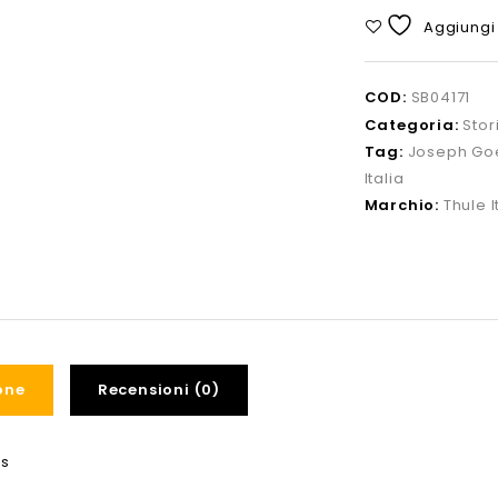
Aggiungi 
COD:
SB04171
Categoria:
Stor
Tag:
Joseph Go
Italia
Marchio:
Thule I
one
Recensioni (0)
ls