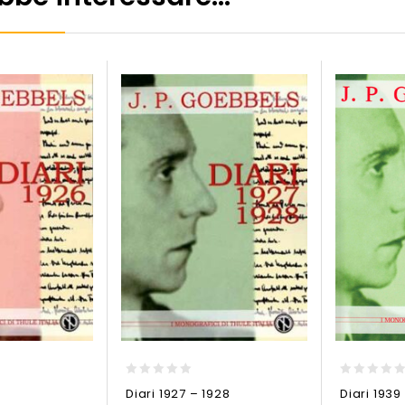
0
0
Diari 1927 – 1928
Diari 1939
out
out