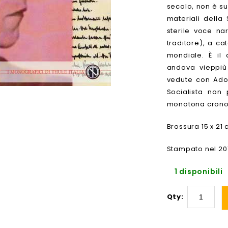
secolo, non è su
materiali della
sterile voce na
traditore), a ca
mondiale. È il
andava vieppiù
vedute con Adol
Socialista non
monotona cronol
Brossura 15 x 21 
Stampato nel 201
1 disponibili
Qty: