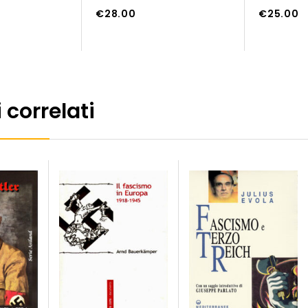
of
of
€
28.00
€
25.00
5
5
LO
AGGIUNGI AL CARRELLO
AGGIUNGI AL CAR
 correlati