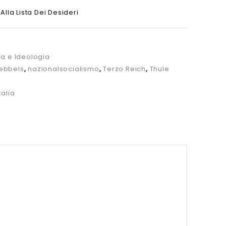
Alla Lista Dei Desideri
ia e Ideologia
ebbels
,
nazionalsocialismo
,
Terzo Reich
,
Thule
talia