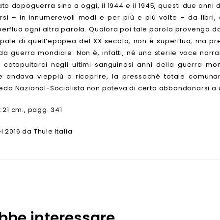
to dopoguerra sino a oggi, il 1944 e il 1945, questi due anni d
orsi – in innumerevoli modi e per più e più volte – da libri
erflua ogni altra parola. Qualora poi tale parola provenga dal
ipale di quell’epopea del XX secolo, non è superflua, ma pre
a guerra mondiale. Non è, infatti, né una sterile voce narra
a catapultarci negli ultimi sanguinosi anni della guerra mo
he andava vieppiù a ricoprire, la pressoché totale comunan
redo Nazional-Socialista non poteva di certo abbandonarsi a
x 21 cm., pagg. 341
 2016 da Thule Italia
ebbe interessare…