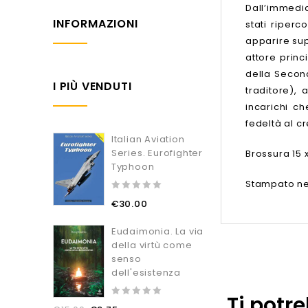
Dall’immedia
INFORMAZIONI
stati riperc
apparire sup
attore princ
della Second
I PIÙ VENDUTI
traditore), 
incarichi c
fedeltà al c
Italian Aviation
Series. Eurofighter
Brossura 15 
Typhoon
Stampato nel
0
€
30.00
out
of
5
Eudaimonia. La via
della virtù come
senso
dell'esistenza
Ti potr
0