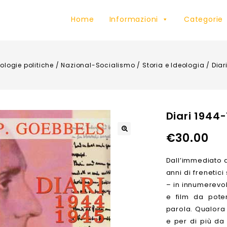
Home
Informazioni
Categorie
ologie politiche
/
Nazional-Socialismo
/
Storia e Ideologia
/
Diar
Diari 1944
€
30.00
Dall’immediato d
anni di frenetici
– in innumerevol
e film da pote
parola. Qualora 
e per di più da