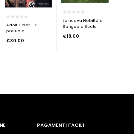
0
La nuova Nobiltà di
0
0
out
Adolf Hitler – Il
Comba
Sangue e Suolo
out
out
of
preludio
of the
of
of
5
€
18.00
5
5
Ordnun
L CARRELLO
AGGIUNGI AL CARREL
€
30.00
1939-1
Batail
Polize
AGGIUNGI AL CARRELLO
€
59.
NE
PAGAMENTI FACILI