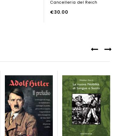
Cancelleria del Reich
of
5
€
30.00
RELLO