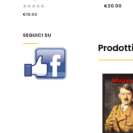
of
€
20.00
5
0
AGGIUNGI AL CARRELLO
AGGIUNGI AL CARREL
€
15.00
out
of
5
SEGUICI SU
Prodotti