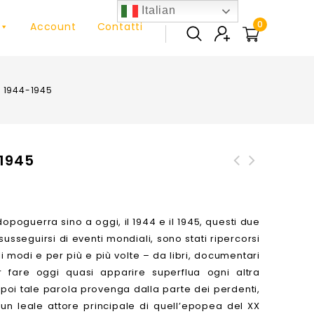
Italian
0
Account
Contatti
i 1944-1945
-1945
Military Land Rover 1948
Onwards (Series I-III,
Defender). An Insight Into
opoguerra sino a oggi, il 1944 e il 1945, questi due
the History, Development,
 susseguirsi di eventi mondiali, sono stati ripercorsi
Production and Role of the
i modi e per più e più volte – da libri, documentari
... Vehicle (Enthusiasts'
r fare oggi quasi apparire superflua ogni altra
Manual)
poi tale parola provenga dalla parte dei perdenti,
 un leale attore principale di quell’epopea del XX