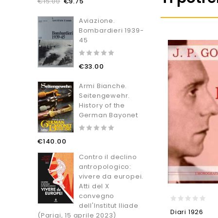
€
15.00
€
9.75
out
of
5
Aviazione.
Bombardieri 1939-
45
0
€
33.00
out
of
5
Armi Bianche.
Seitengewehr.
History of the
German Bayonet
0
€
140.00
out
of
Contro il declino
5
antropologico:
vivere da europei.
Atti del X
convegno
dell'Institut Iliade
0
Diari 1926
(Parigi, 15 aprile 2023)
out