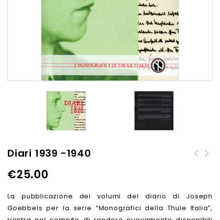
Diari 1939 -1940
Bruno Alessandrini - Il
Ernst von Salomon -
€
25.00
moschettiere dei Diavoli
L'ultimo proscritto
Rossi
La pubblicazione dei volumi del diario di Joseph
Goebbels per la serie “Monografici della Thule Italia”,
rientra nel compito di rendere nuovamente disponibili