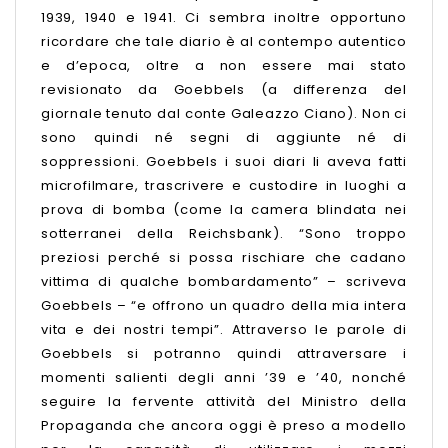
1939, 1940 e 1941. Ci sembra inoltre opportuno
ricordare che tale diario è al contempo autentico
e d’epoca, oltre a non essere mai stato
revisionato da Goebbels (a differenza del
giornale tenuto dal conte Galeazzo Ciano). Non ci
sono quindi né segni di aggiunte né di
soppressioni. Goebbels i suoi diari li aveva fatti
microfilmare, trascrivere e custodire in luoghi a
prova di bomba (come la camera blindata nei
sotterranei della Reichsbank). “Sono troppo
preziosi perché si possa rischiare che cadano
vittima di qualche bombardamento” – scriveva
Goebbels – “e offrono un quadro della mia intera
vita e dei nostri tempi”. Attraverso le parole di
Goebbels si potranno quindi attraversare i
momenti salienti degli anni ’39 e ’40, nonché
seguire la fervente attività del Ministro della
Propaganda che ancora oggi è preso a modello