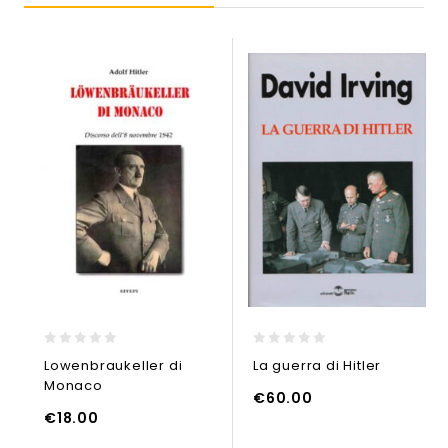
0
0
Lowenbraukeller di
La guerra di Hitler
out
out
Monaco
of
of
€
60.00
5
5
AGGIUNGI
€
18.00
UNGI AL CARRELLO
AGGIUNGI AL CARRELLO