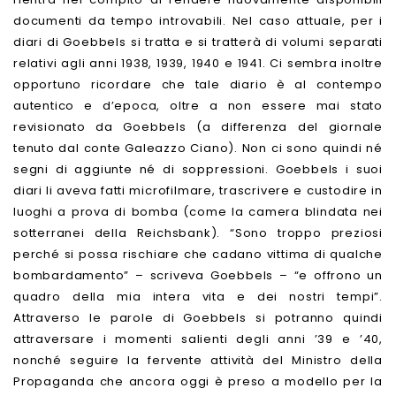
documenti da tempo introvabili. Nel caso attuale, per i
diari di Goebbels si tratta e si tratterà di volumi separati
relativi agli anni 1938, 1939, 1940 e 1941. Ci sembra inoltre
opportuno ricordare che tale diario è al contempo
autentico e d’epoca, oltre a non essere mai stato
revisionato da Goebbels (a differenza del giornale
tenuto dal conte Galeazzo Ciano). Non ci sono quindi né
segni di aggiunte né di soppressioni. Goebbels i suoi
diari li aveva fatti microfilmare, trascrivere e custodire in
luoghi a prova di bomba (come la camera blindata nei
sotterranei della Reichsbank). “Sono troppo preziosi
perché si possa rischiare che cadano vittima di qualche
bombardamento” – scriveva Goebbels – “e offrono un
quadro della mia intera vita e dei nostri tempi”.
Attraverso le parole di Goebbels si potranno quindi
attraversare i momenti salienti degli anni ’39 e ’40,
nonché seguire la fervente attività del Ministro della
Propaganda che ancora oggi è preso a modello per la