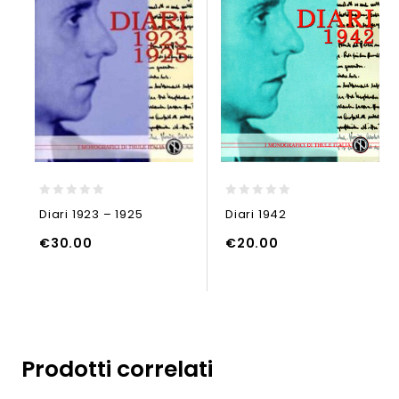
0
0
Diari 1923 – 1925
Diari 1942
out
out
of
of
€
30.00
€
20.00
5
5
UNGI AL CARRELLO
AGGIUNGI AL CARRELLO
AGGIUNGI
Prodotti correlati