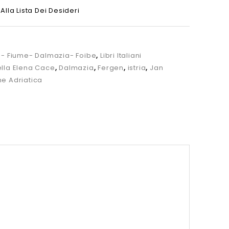
Alla Lista Dei Desideri
ia- Fiume- Dalmazia- Foibe
,
Libri Italiani
ella Elena Cace
,
Dalmazia
,
Fergen
,
istria
,
Jan
e Adriatica
n