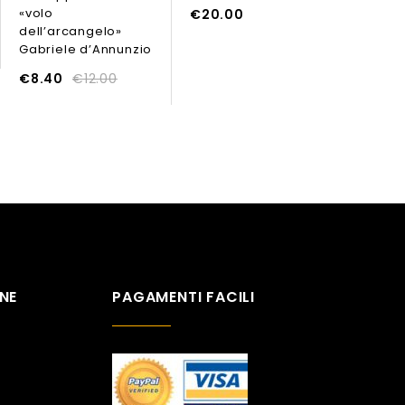
AGGIUNGI AL CARREL
«volo
vicend
€
20.00
dell’arcangelo»
sul co
Gabriele d’Annunzio
orienta
AGGIUNGI AL CARRELLO
€
8.40
€
12.00
€
12.0
NE
PAGAMENTI FACILI