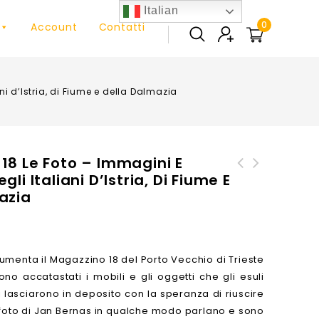
Italian
0
Account
Contatti
ni d’Istria, di Fiume e della Dalmazia
18 Le Foto – Immagini E
gli Italiani D’Istria, Di Fiume E
I Bucintoro della
Mito del regresso e
azia
Serenissima - The
nichilismo politico
ceremonial state barges of
the Venetian Republic
umenta il Magazzino 18 del Porto Vecchio di Trieste
no accatastati i mobili e gli oggetti che gli esuli
 lasciarono in deposito con la speranza di riuscire
e foto di Jan Bernas in qualche modo parlano e sono