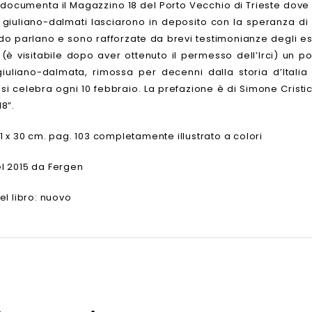
 documenta il Magazzino 18 del Porto Vecchio di Trieste dove d
i giuliano-dalmati lasciarono in deposito con la speranza di r
o parlano e sono rafforzate da brevi testimonianze degli es
(è visitabile dopo aver ottenuto il permesso dell’Irci) un p
iuliano-dalmata, rimossa per decenni dalla storia d’Italia 
si celebra ogni 10 febbraio. La prefazione è di Simone Cristic
8”.
1 x 30 cm. pag. 103 completamente illustrato a colori
l 2015 da Fergen
el libro: nuovo