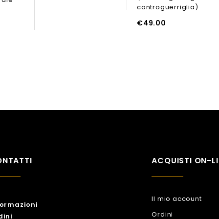
controguerriglia)
LEGGI TUTTO
€
49.00
AGGIUNGI AL CARRELLO
NTATTI
ACQUISTI ON-LI
Il mio account
formazioni
Ordini
dini