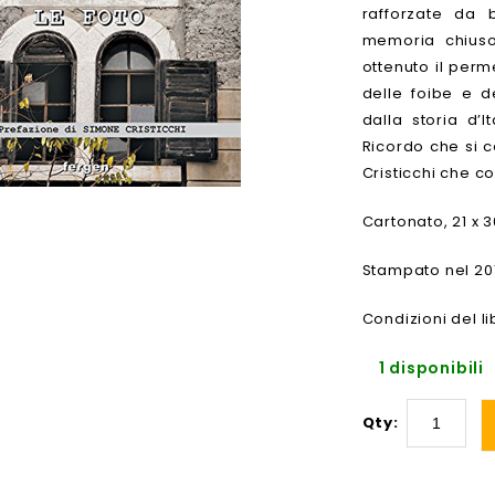
rafforzate da 
memoria chiuso
ottenuto il perm
delle foibe e d
dalla storia d’I
Ricordo che si c
Cristicchi che c
Cartonato, 21 x 
Stampato nel 20
Condizioni del l
1 disponibili
Qty: