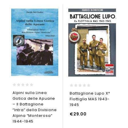
0
0
Alpini sulla Linea
Battaglione Lupo Xª
out
out
Gotica delle Apuane
Flottiglia MAS 1943-
of
of
5
5
– Il Battaglione
1945
“Intra” della Divisione
NGI AL CARRELLO
€
29.00
Alpina “Monterosa”
1944-1945