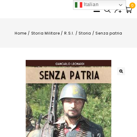
Italian
0
Home
/
Storia Militare
/
R.S.I.
/
Storia
/
Senza patria