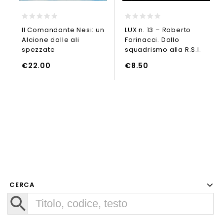
0
0
Il Comandante Nesi: un
LUX n. 13 – Roberto
out
out
Alcione dalle ali
Farinacci. Dallo
of
of
5
5
spezzate
squadrismo alla R.S.I.
UNGI AL CARRELLO
AGGIUNGI AL CARRELLO
€
22.00
€
8.50
AGGIUNGI
CERCA