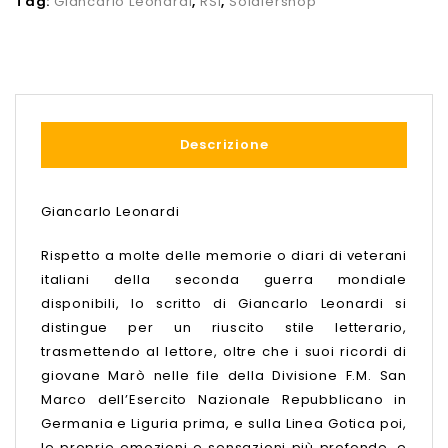
Tag:
Giancarlo Leonardi
,
RSI
,
Soldiershop
Descrizione
Giancarlo Leonardi
Rispetto a molte delle memorie o diari di veterani
italiani della seconda guerra mondiale
disponibili, lo scritto di Giancarlo Leonardi si
distingue per un riuscito stile letterario,
trasmettendo al lettore, oltre che i suoi ricordi di
giovane Marò nelle file della Divisione F.M. San
Marco dell’Esercito Nazionale Repubblicano in
Germania e Liguria prima, e sulla Linea Gotica poi,
le proprie emozioni e sensazioni più profonde, e