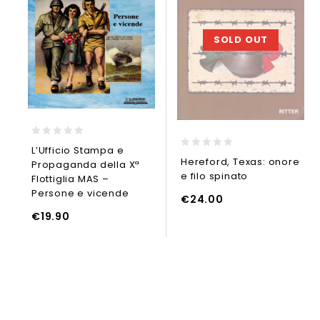
SOLD OUT
0
L’Ufficio Stampa e
out
0
Hereford, Texas: onore
Propaganda della Xª
of
out
e filo spinato
5
of
Flottiglia MAS –
5
Persone e vicende
AGGIUNGI AL CARRELLO
€
24.00
LEGGI TUTTO
AGGIUNGI
€
19.90