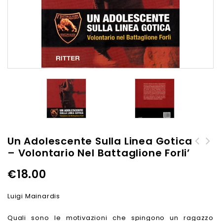
Un Adolescente Sulla Linea Gotica
– Volontario Nel Battaglione Forli’
R.S.I. - Morire col sole in
Sentire - Pensare - Volere
faccia - Ridotto Alpino
- Storia della Legione SS
€
18.00
Repubblicano le Termopoli
Italiana
del fascismo
Luigi Mainardis
Quali sono le motivazioni che spingono un ragazzo