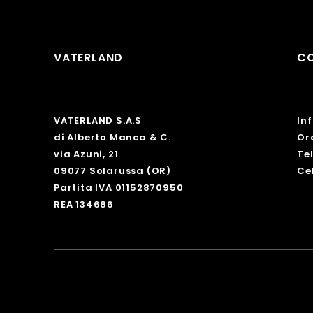
VATERLAND
CO
VATERLAND S.A.S
In
di Alberto Manca & C.
Or
via Azuni, 21
Te
09077 Solarussa (OR)
Ce
Partita IVA 01152870950
REA 134686