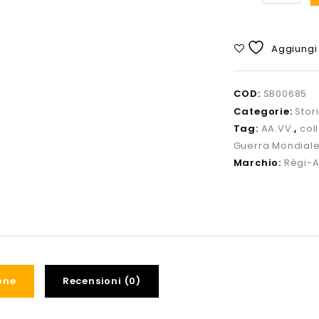
Aggiungi 
COD:
SB00685
Categorie:
Stor
Tag:
AA.VV.
,
col
Guerra Mondial
Marchio:
Règi-
one
Recensioni (0)