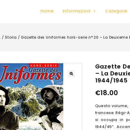
Home
Informazioni
Categorie
.
/
Storia
/
Gazette des Uniformes hors-serie n° 20 – La Deuxieme 
Gazette De
– La Deuxi
1944/1945
€
18.00
Questo volume, 
francese Régi-A
si occupa in pa
1944/45”. Accant