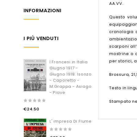
AA.VV.
INFORMAZIONI
Questo volu
equipaggiame
cronologia d
I PIÙ VENDUTI
ambientazion
scarponi all
mostrine o 
per storici, 
I Francesi in Italia
Giugno 1917 -
Giugno 1918. Isonzo
Brossura, 21,
- Caporetto -
M.Grappa - Asiago
Testo in lin
- Piave
Stampato ne
0
€
24.50
out
of
5
L' impresa Di Fiume
0