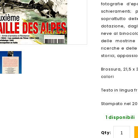
fotografie d’e
schieramenti; 
soprattutto del
dotazione, dagl
neve al binocolo
delle mostrine
ricerche e dell
storici, appassio
Brossura, 21,5 x
colori
Testo in lingua 
Stampato nel 2
1 disponibili
Qty: