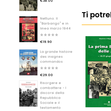
€
38.00
out
of
5
Ti potr
Nettuno. Il
"Barbarigo" e in
linea marzo 1944
0
€
19.90
out
of
5
La grande histoire
des insignes
commandos
0
€
29.00
out
of
Risorgere e
5
combattere - I
discorsi della
Repubblica
Sociale e il
testamento