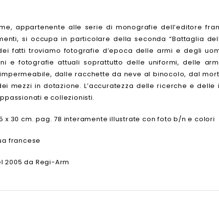
me, appartenente alle serie di monografie dell’editore fra
nti, si occupa in particolare della seconda “Battaglia dell
ei fatti troviamo fotografie d’epoca delle armi e degli uomi
i e fotografie attuali soprattutto delle uniformi, delle ar
’impermeabile, dalle racchette da neve al binocolo, dal mort
dei mezzi in dotazione. L’accuratezza delle ricerche e dell
appassionati e collezionisti.
5 x 30 cm. pag. 78 interamente illustrate con foto b/n e colori
gua francese
l 2005 da Regi-Arm