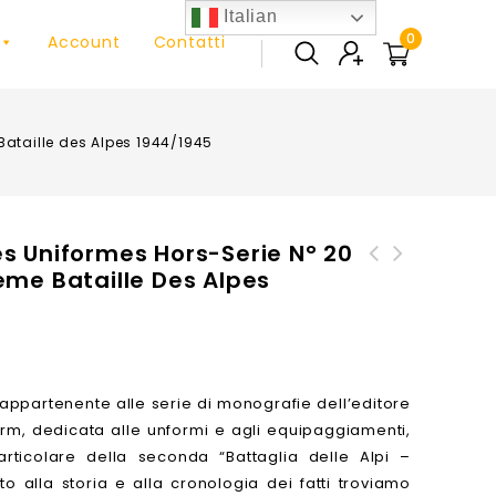
Italian
0
Account
Contatti
Bataille des Alpes 1944/1945
s Uniformes Hors-Serie N° 20
eme Bataille Des Alpes
Operations Speciales Hors-
La Decima MAS in Friuli -
Serie n° 2 - La Legion
Il processo a Remigio Rebez
Etrangere
appartenente alle serie di monografie dell’editore
rm, dedicata alle unformi e agli equipaggiamenti,
rticolare della seconda “Battaglia delle Alpi –
o alla storia e alla cronologia dei fatti troviamo