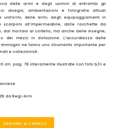
poca delle armi e degli uomini di entrambi gli
poi disegni, ambientazioni e fotografie attuali
le uniformi, delle armi, degli equipaggiamenti in
i scarponi all’impermeabile, dalle racchette da
, dal mortaio al coltello, ma anche delle insegne,
 o dei mezzi in dotazione. L’accuratezza delle
e immagini ne fanno uno strumento importante per
nati e collezionisti.
 30 cm. pag. 78 interamente illustrate con foto b/n e
francese
005 da Regi-Arm
AGGIUNGI AL CARRELLO