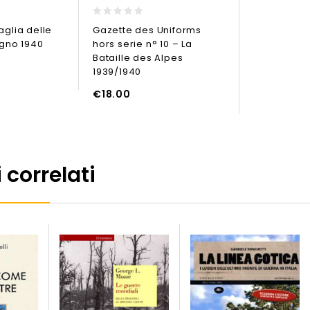
0
aglia delle
Gazette des Uniforms
out
ugno 1940
hors serie n° 10 – La
of
5
Bataille des Alpes
1939/1940
LO
€
18.00
 correlati