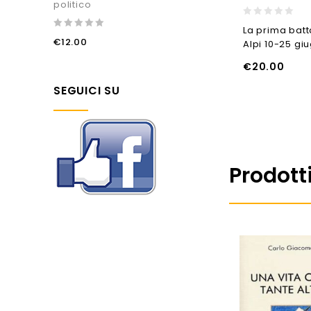
politico
0
La prima batt
out
0
€
12.00
Alpi 10-25 gi
of
out
5
of
€
20.00
5
AGGIUNGI AL CARRELLO
AGGIUNGI AL CARREL
SEGUICI SU
Prodotti