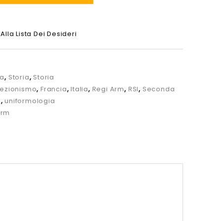
Alla Lista Dei Desideri
ia
,
Storia
,
Storia
lezionismo
,
Francia
,
Italia
,
Regi Arm
,
RSI
,
Seconda
e
,
uniformologia
Arm