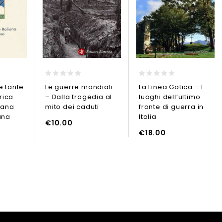
0
0
e tante
Le guerre mondiali
La Linea Gotica – I
out
out
frica
– Dalla tragedia al
luoghi dell’ultimo
of
of
5
5
liana
mito dei caduti
fronte di guerra in
ana
Italia
GGIUNGI AL CARRELLO
AGGIUNGI AL CARRELLO
€
10.00
€
18.00