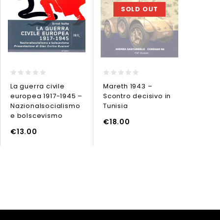
SOLD OUT
0
0
0
La guerra civile
Mareth 1943 –
26 lugl
out
out
out
europea 1917-1945 –
Scontro decisivo in
L’oloc
of
of
of
5
5
5
Nazionalsocialismo
Tunisia
Teseo 
e bolscevismo
X-MAS 
LEGGI TUTTO
€
18.00
Breakw
AGGIUNGI AL CARRELLO
€
13.00
€
24.
LEGG