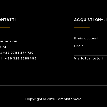
NTATTI
ACQUISTI ON-LI
Il mio account
formazioni
Ordini
dini
l.: +39 0783 374730
Visitatori totali
ll.: + 39 329 2289495
Copyright © 2026 Templatemela