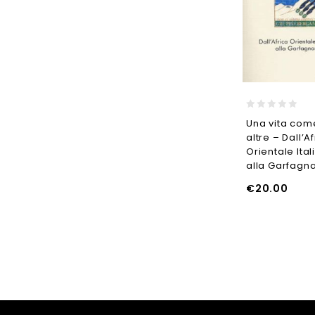
0
Una vita com
out
altre – Dall’A
of
5
Orientale Ita
alla Garfagn
AGGIUNGI AL CARRELLO
AGGIUNGI AL CARRELLO
A
€
20.00