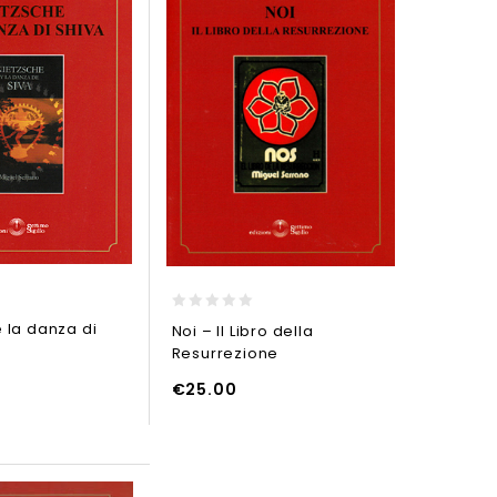
0
 la danza di
Noi – Il Libro della
out
Resurrezione
of
5
€
25.00
ELLO