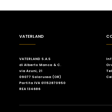
VATERLAND
CO
VATERLAND S.A.S
In
di Alberto Manca & C.
Or
via Azuni, 21
Te
09077 Solarussa (OR)
Ce
Partita IVA 01152870950
REA 134686