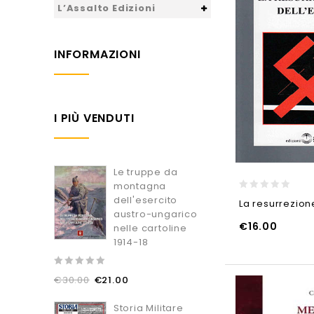
L’Assalto Edizioni
INFORMAZIONI
I PIÙ VENDUTI
Le truppe da
montagna
0
dell'esercito
La resurrezion
out
austro-ungarico
of
€
16.00
nelle cartoline
5
1914-18
AGGIUNGI AL CARRELLO
AGGIUNGI AL CARRELL
0
€
30.00
€
21.00
out
of
5
Storia Militare