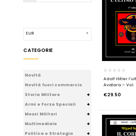
EUR
CATEGORIE
Novità
0
Adolf Hitler l’u
out
Avatara – Vol. 
Novità fuori commercio
of
5
€
29.50
Storia Militare
AGGIUNGI AL CARRELLO
AGGIUNGI AL CARRELL
Armi e Forze Speciali
Mezzi Militari
Multimediale
Politica e Strategia