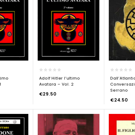
0
0
ltimo
Adolf Hitler l’ultimo
Dall’Atlanti
out
out
1
Avatara – Vol. 2
Conversazi
of
of
5
5
Serrano
€
29.50
O
€
24.50
AGGIUNGI AL CARRELLO
AGGIUNGI AL CARR