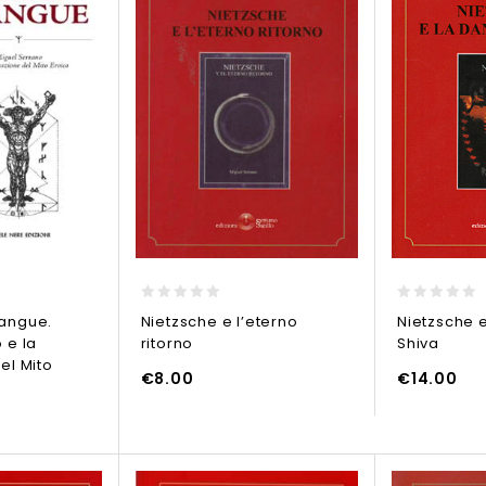
0
0
angue.
Nietzsche e l’eterno
Nietzsche e
out
out
 e la
ritorno
Shiva
of
of
5
5
el Mito
€
8.00
€
14.00
O
AGGIUNGI AL CARRELLO
AGGIUNGI AL CARR