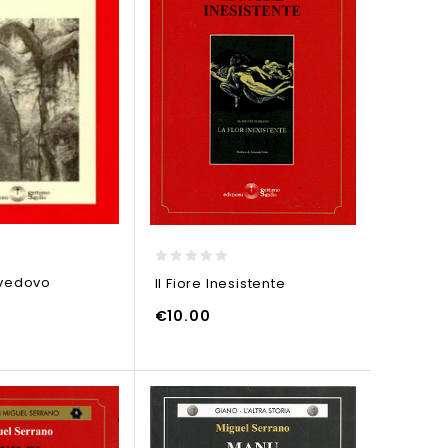
0
l vedovo
Il Fiore Inesistente
out
of
€
10.00
5
ELLO