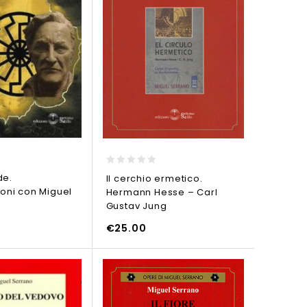
0
de.
Il cerchio ermetico.
out
oni con Miguel
Hermann Hesse – Carl
of
5
Gustav Jung
€
25.00
ELLO