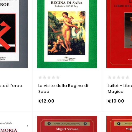
0
0
e dell’eroe
Le visite della Regina di
Luilei – Lib
out
out
Saba
Magico
of
of
5
5
AGGIUNGI AL CARR
€
12.00
€
10.00
O
AGGIUNGI AL CARRELLO