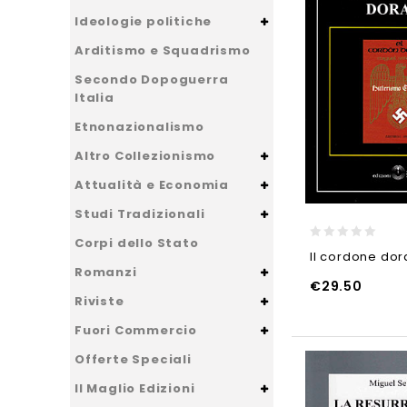
Ideologie politiche
Arditismo e Squadrismo
Secondo Dopoguerra
Italia
Etnonazionalismo
Altro Collezionismo
Attualità e Economia
Studi Tradizionali
Corpi dello Stato
0
Il cordone dor
out
Romanzi
of
€
29.50
5
Riviste
AGGIUNGI AL CARRELLO
AGGIUNGI AL CARRELL
Fuori Commercio
Offerte Speciali
Il Maglio Edizioni