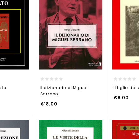
0
0
ato
Il dizionario di Miguel
Il figlio de
out
out
Serrano
of
of
€
8.00
5
5
€
18.00
O
AGGIUNGI AL CARRELLO
AGGIUNGI AL CARR