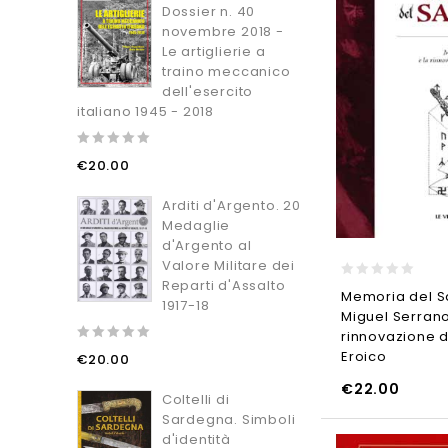
Dossier n. 40
novembre 2018 -
Le artiglierie a
traino meccanico
dell'esercito
italiano 1945 - 2018
0
€
20.00
out
of
5
Arditi d'Argento. 20
Medaglie
d'Argento al
Valore Militare dei
Reparti d'Assalto
0
Memoria del S
out
1917-18
Miguel Serrano
of
5
rinnovazione d
0
Eroico
AGGIUNGI AL CARRELL
€
20.00
out
of
€
22.00
AGGIUNGI AL CARRELLO
5
Coltelli di
Sardegna. Simboli
d'identità