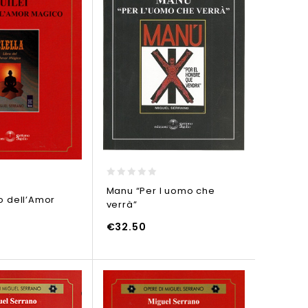
0
Manu “Per l uomo che
out
ro dell’Amor
verrà”
of
5
€
32.50
ELLO