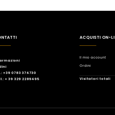
NTATTI
ACQUISTI ON-LI
Il mio account
formazioni
Ordini
dini
l.: +39 0783 374730
Visitatori totali
ll.: + 39 329 2289495