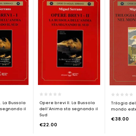
0
0
. La Bussola
Opere brevi II. La Bussola
Trilogia de
out
out
 segnando il
dell’Anima sta segnando il
mondo est
of
of
5
5
Sud
€
38.00
AGGIUNGI AL CARRELLO
€
22.00
O