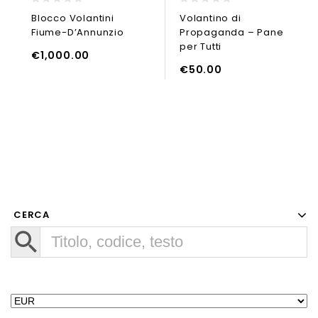
0
0
Blocco Volantini
Volantino di
out
out
Fiume-D’Annunzio
Propaganda – Pane
of
of
5
5
per Tutti
€
1,000.00
UNGI AL CARRELLO
LEGGI TUTTO
€
50.00
CERCA