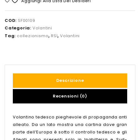
Aggiungi Alla Lista Dei Desideri
COD:
SF00109
Categoria:
Volantini
Tag:
collezionismo
,
RSI
,
Volantini
Descrizione
Recensioni (0)
Volantino tedesco pieghevole di propaganda anti
alleato. Da un lato mostra una cartina dove gran
parte dell’Europa è sotto il controllo tedesco e gli
Alleati sono presenti solo in Inghilterra e Sud-