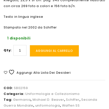
Rilegato, 23,5 x 31 cm. pag. 345 completamente illustrato
con circa 269 foto a colori e 156 foto b/n.
Testo in lingua inglese
Stampato nel 2002 da Schiffer
1 disponibili
Qty:
AGGIUNGI AL CARRELLO
Aggiungi Alla Lista Dei Desideri
COD:
SB02159
Categoria:
Uniformologia e Collezionismo
Tag:
Germania
,
Michael D. Beaver
,
Schiffer
,
Seconda
Guerra Mondiale
,
uniformologia
,
Waffen SS