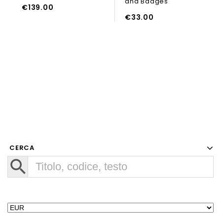
and Badges
AGGIUNGI AL CARRELLO
AGGIUNGI
UNGI AL CARRELLO
€
139.00
€
33.00
CERCA