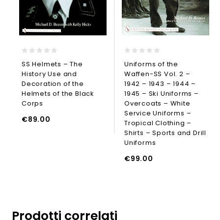
0
0
SS Helmets – The
Uniforms of the
out
out
History Use and
Waffen-SS Vol. 2 –
of
of
5
5
Decoration of the
1942 – 1943 – 1944 –
Helmets of the Black
1945 – Ski Uniforms –
AGGIUNGI AL CARRELLO
Corps
Overcoats – White
Service Uniforms –
€
89.00
Tropical Clothing –
AGGIUNGI
Shirts – Sports and Drill
Uniforms
UNGI AL CARRELLO
€
99.00
Prodotti correlati