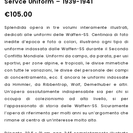
Servce Uniform – 1939-1941
Concentration Camp
Overcoats - White Service
Personnel - SD - SS Female
Uniforms - Tropical
€
105.00
Auxiliaries
Clothing - Shirts - Sports
and Drill Uniforms
Splendida opera in tre volumi interamente illustrati,
dedicati alle uniformi delle Waffen-SS. Centinaia di foto
inedite d’epoca e foto a colori, illustrano ogni tipo di
uniforme indossata dalle Waffen-SS durante il Secondo
Conflitto Mondiale. Uniformi da campo, da parata, per usi
sportivi, per zone alpine, e tropicali, le divise mimetiche
con tutte le variazioni, le divise del personale dei campi
di concentramento, ecc. E ancora le uniformi indossate
da Himmler, da Ribbentrop, Wolf, Demelhuber e altri.
Un’opera assolutamente indispensabile sia per chi si
occupa di colezionismo ad alto livello, si per
l’appassionato di storia delle Waffen-SS. Sicuramente
l’opera di riferimento per molti anni su un’argomento che
rimane al centro di un’interesse molto alto.