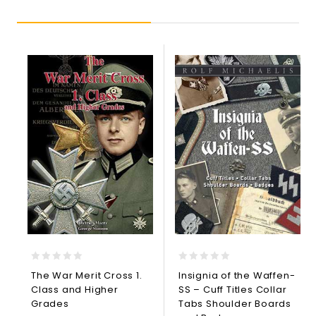
0
0
The War Merit Cross 1.
Insignia of the Waffen-
out
out
Class and Higher
SS – Cuff Titles Collar
of
of
5
5
Grades
Tabs Shoulder Boards