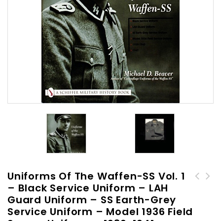
Uniforms Of The Waffen-SS Vol. 1
– Black Service Uniform – LAH
Uniforms of the Waffen-SS
Uniforms of the Waffen-SS
Guard Uniform – SS Earth-Grey
Vol. 3 - Armored Personnel
Vol. 2 - 1942 - 1943 - 1944
Service Uniform – Model 1936 Field
- Camouflage -
- 1945 - Ski Uniforms -