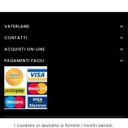
VATERLAND
CONTATTI
ACQUISTI ON-LINE
PAGAMENTI FACILI
I cookies ci aiutano a fornire i nostri servizi.
Copyright © 2026 Templatemela