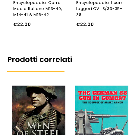
Encyclopaedia. Carro
Encyclopaedia. I carri
of
of
5
5
Medio Italiano M13-40,
leggeri CV L3/33-35-
M14-41 & M15-42
38
AGGIUNGI
UNGI AL CARRELLO
AGGIUNGI AL CARRELLO
€
22.00
€
22.00
Prodotti correlati