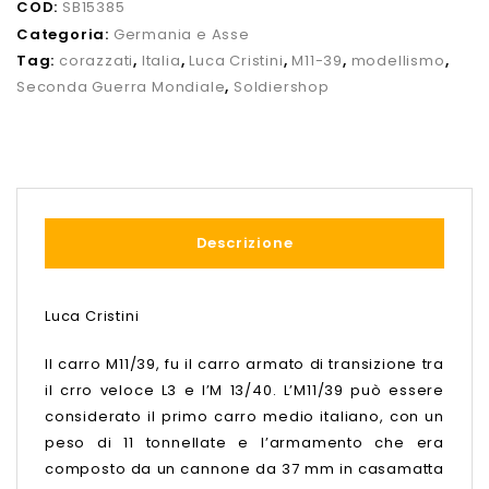
COD:
SB15385
Categoria:
Germania e Asse
Tag:
corazzati
,
Italia
,
Luca Cristini
,
M11-39
,
modellismo
,
Seconda Guerra Mondiale
,
Soldiershop
Descrizione
Luca Cristini
Il carro M11/39, fu il carro armato di transizione tra
il crro veloce L3 e l’M 13/40. L’M11/39 può essere
considerato il primo carro medio italiano, con un
peso di 11 tonnellate e l’armamento che era
composto da un cannone da 37 mm in casamatta