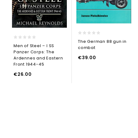
0
The German 88 gun in
0
out
Men of Steel – I SS
combat
out
of
Panzer Corps: The
of
5
5
€
39.00
Ardennes and Eastern
UNGI AL CARRELLO
Front 1944-45
AGGIUNGI AL CARRELLO
€
26.00
AGGIUNGI