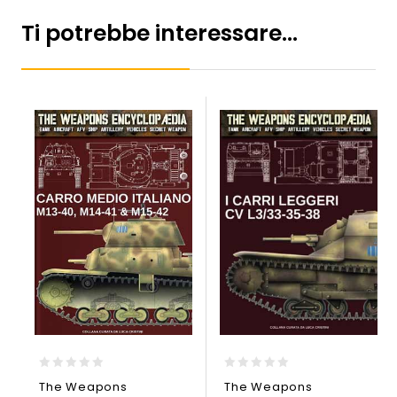
Ti potrebbe interessare…
0
0
The Weapons
The Weapons
out
out