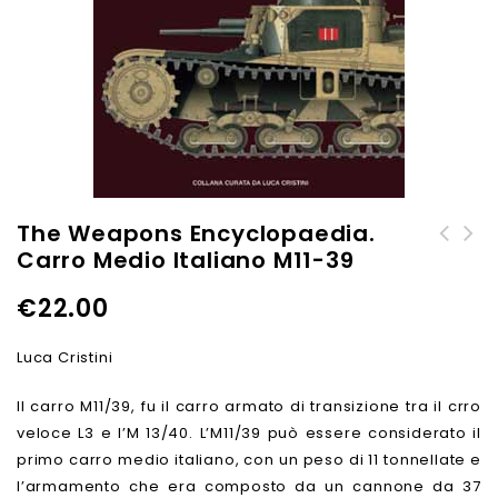
The Weapons Encyclopaedia.
Carro Medio Italiano M11-39
Reparti corazzati bulgari.
The Weapons Encyclopaedia.
Dalla 1ª compagnia
Le prime autoblinde
€
22.00
corazzata allo scioglimento
italiane: Lancia 1Z, Fiat
Bronirana Brigada 1935-1947
611 e altre minori
Luca Cristini
Il carro M11/39, fu il carro armato di transizione tra il crro
veloce L3 e l’M 13/40. L’M11/39 può essere considerato il
primo carro medio italiano, con un peso di 11 tonnellate e
l’armamento che era composto da un cannone da 37