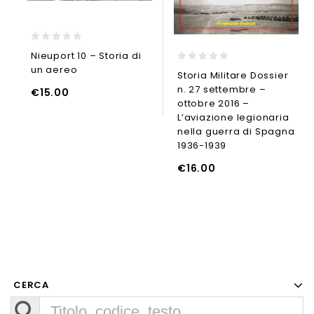
0
Nieuport 10 – Storia di
out
un aereo
0
of
Storia Militare Dossier
out
5
n. 27 settembre –
of
€
15.00
5
ottobre 2016 –
LEGGI TUTTO
L’aviazione legionaria
AGGIUNGI
nella guerra di Spagna
1936-1939
UNGI AL CARRELLO
€
16.00
CERCA