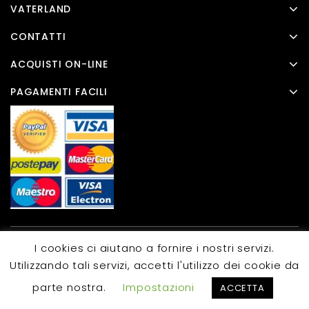
VATERLAND
CONTATTI
ACQUISTI ON-LINE
PAGAMENTI FACILI
I cookies ci aiutano a fornire i nostri servizi.
Copyright © 2026 Templatemela
Utilizzando tali servizi, accetti l'utilizzo dei cookie da
parte nostra.
Impostazioni
ACCETTA