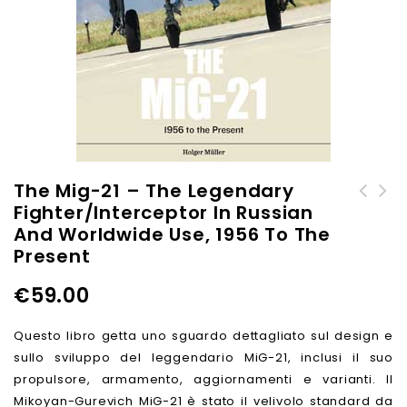
The Mig-21 – The Legendary
Fighter/Interceptor In Russian
Two Handed Sword - History
Panzerkampfwagen Tiger
And Worldwide Use, 1956 To The
Design and Use
Ausf.B - Construction and
Present
Development
€
59.00
Questo libro getta uno sguardo dettagliato sul design e
sullo sviluppo del leggendario MiG-21, inclusi il suo
propulsore, armamento, aggiornamenti e varianti. Il
Mikoyan-Gurevich MiG-21 è stato il velivolo standard da