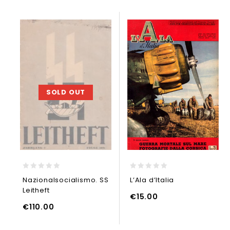
SOLD OUT
0
0
Nazionalsocialismo. SS
L’Ala d’Italia
out
out
Leitheft
of
of
€
15.00
5
5
€
110.00
UNGI AL CARRELLO
LEGGI TUTTO
AGGIUNGI