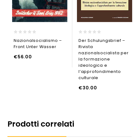
0
0
Nazionalsocialismo –
Der Schulungsbrief –
out
out
Front Unter Wasser
Rivista
of
of
5
5
nazionalsocialista per
€
56.00
la formazione
AGGIUNGI
AGGIUNGI AL CARRELLO
ideologica e
l’approfondimento
culturale
UNGI AL CARRELLO
€
30.00
Prodotti correlati