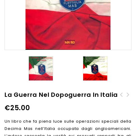
La Guerra Nel Dopoguerra In Italia
La guerra segreta
€
25.00
nell'italia liberata - Spie
e sabotatori dell'Asse
Un libro che fa piena luce sulle operazioni speciali della
1943-1945
Decima Mas nell’Italia occupata dagli angloamericani.
L’autore racconta la verità sui presunti rapporti tra gli