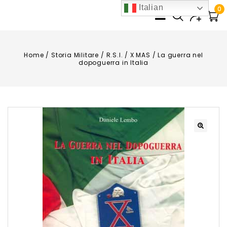
Italian
0
Home
/
Storia Militare
/
R.S.I.
/
X MAS
/
La guerra nel
dopoguerra in Italia