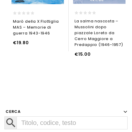
0
0
La salma nascosta –
Marò della X Flottiglia
out
out
Mussolini dopo
MAS – Memorie di
of
of
5
5
piazzale Loreto da
guerra 1943-1946
Cerro Maggiore a
AGGIUNGI AL CARRELLO
€
19.80
Predappio (1946-1957)
AGGIUNGI
LEGGI TUTTO
€
15.00
CERCA