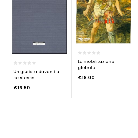
0
La mobilitazione
out
globale
of
0
Un giurista davanti a
5
out
€
18.00
se stesso
of
AGGIUNGI AL CARRELLO
UNGI AL CARRELLO
5
AGGIUNGI
€
16.50