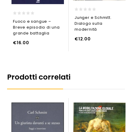
0
Junger e Schmitt.
0
out
Fuoco e sangue –
Dialogo sulla
out
of
Breve episodio di una
of
5
modernità
5
grande battaglia
UNGI AL CARRELLO
€
12.00
AGGIUNGI AL CARRELLO
AGGIUNGI
€
16.00
Prodotti correlati