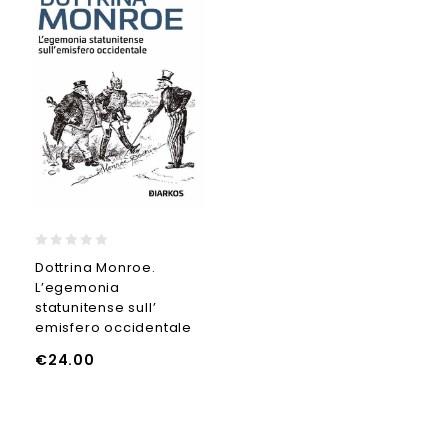
0
Dottrina Monroe.
out
L’egemonia
of
5
statunitense sull’
emisfero occidentale
€
24.00