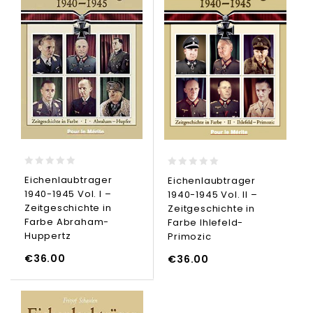
0
0
Eichenlaubtrager
Eichenlaubtrager
out
out
1940-1945 Vol. I –
1940-1945 Vol. II –
of
of
5
5
Zeitgeschichte in
Zeitgeschichte in
Farbe Abraham-
Farbe Ihlefeld-
Huppertz
Primozic
€
36.00
€
36.00
GI AL CARRELLO