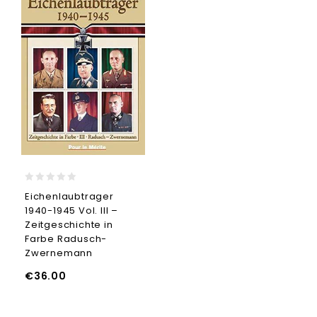
0
Eichenlaubtrager
out
1940-1945 Vol. III –
of
5
Zeitgeschichte in
Farbe Radusch-
Zwernemann
€
36.00