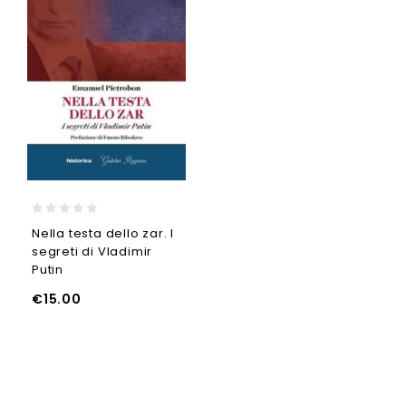
0
Nella testa dello zar. I
out
segreti di Vladimir
of
5
Putin
€
15.00