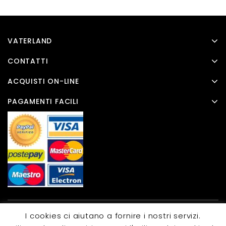
VATERLAND
CONTATTI
ACQUISTI ON-LINE
PAGAMENTI FACILI
I cookies ci aiutano a fornire i nostri servizi.
Copyright © 2026 Templatemela