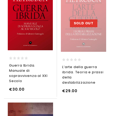
SOLD OUT
0
0
Guerra Ibrida.
L’arte della guerra
out
out
Manuale di
of
ibrida. Teoria e prassi
of
5
sopravvivenza al XXI
5
della
Secolo
destabilizzazione
€
30.00
€
29.00
LEGGI TUTTO