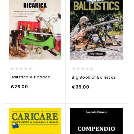
0
0
Balistica e ricarica
Big Book of Ballistics
out
out
of
of
€
28.00
€
39.00
5
5
GI AL CARRELLO