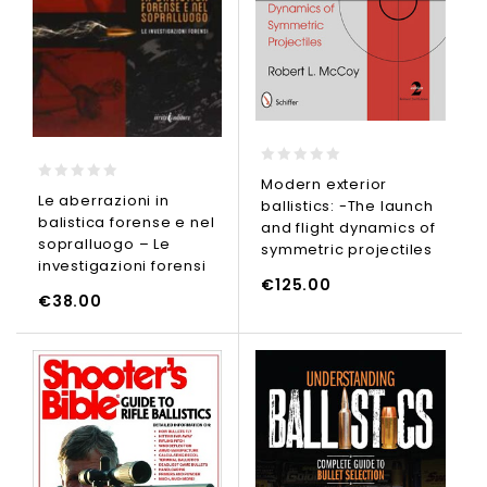
0
Modern exterior
0
out
Le aberrazioni in
ballistics: -The launch
out
of
balistica forense e nel
of
5
and flight dynamics of
5
sopralluogo – Le
symmetric projectiles
investigazioni forensi
€
125.00
GI AL CARRELLO
€
38.00