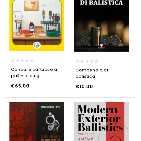
0
0
Caricare cartucce a
Compendio di
out
out
pallini e slug
balistica
of
of
5
5
€
65.00
€
10.00
GI AL CARRELLO