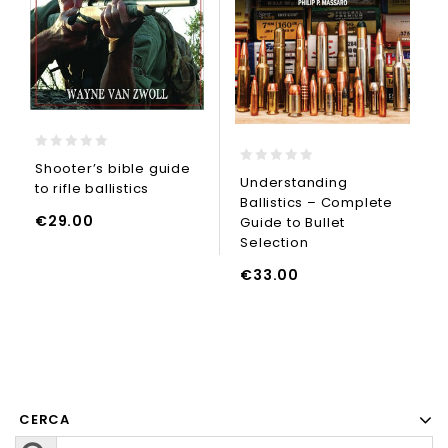
0
Shooter’s bible guide
0
out
Understanding
to rifle ballistics
out
of
Ballistics – Complete
of
5
5
€
29.00
Guide to Bullet
Selection
€
33.00
GI AL CARRELLO
CERCA