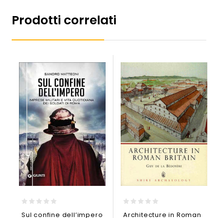
Prodotti correlati
0
0
Sul confine dell’impero
Architecture in Roman
out
out