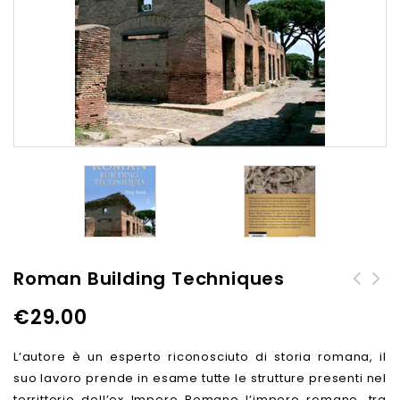
Roman Building Techniques
H.S. Raids N.47 - Les
Images of War - Hitler's
€
29.00
Vehicules blindes anti-
Boy Soldiers. The Hitler
mines au combat
Jugend Story. Rare
L’autore è un esperto riconosciuto di storia romana, il
photographs from wartime
suo lavoro prende in esame tutte le strutture presenti nel
archives
territtorio dell’ex Impero Romano l’impero romano, tra