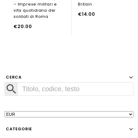
– Imprese militari e
Britain
of
of
5
5
vita quotidiana dei
AGGIUNGI AL CARRELLO
€
14.00
soldati di Roma
UNGI AL CARRELLO
AGGIUNGI
€
20.00
CERCA
CATEGORIE