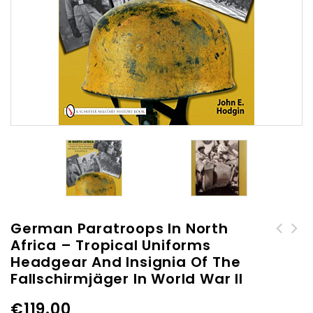
German Paratroops In North
Africa – Tropical Uniforms
World War II German War
German Paratroops -
Headgear And Insignia Of The
Booty - A Study in
Uniforms, Insignia &
Fallschirmjäger In World War II
Photographs
Equipment of the
Fallschirmjager in World
€
119.00
War II