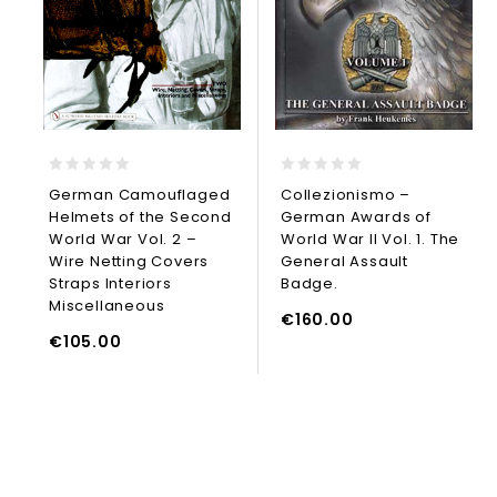
0
0
German Camouflaged
Collezionismo –
out
out
Helmets of the Second
German Awards of
of
of
5
5
World War Vol. 2 –
World War II Vol. 1. The
Wire Netting Covers
General Assault
LEGGI TUTTO
Straps Interiors
Badge.
UNGI AL CARRELLO
Miscellaneous
€
160.00
€
105.00