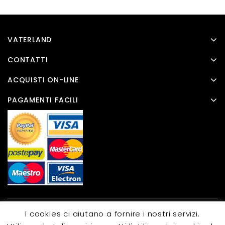
VATERLAND
CONTATTI
ACQUISTI ON-LINE
PAGAMENTI FACILI
I cookies ci aiutano a fornire i nostri servizi.
Copyright © 2026 Templatemela