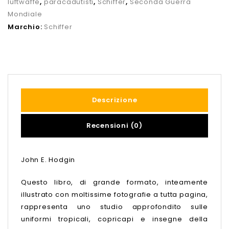
luftwaffe
,
paracadutisti
,
Schiffer
,
Seconda Guerra
Mondiale
Marchio:
Schiffer
Descrizione
Recensioni (0)
John E. Hodgin
Questo libro, di grande formato, inteamente
illustrato con moltissime fotografie a tutta pagina,
rappresenta uno studio approfondito sulle
uniformi tropicali, copricapi e insegne della