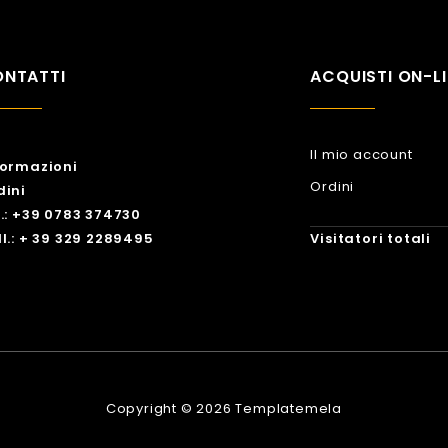
NTATTI
ACQUISTI ON-LI
Il mio account
formazioni
Ordini
dini
l.: +39 0783 374730
Visitatori totali
ll.: + 39 329 2289495
Copyright © 2026 Templatemela