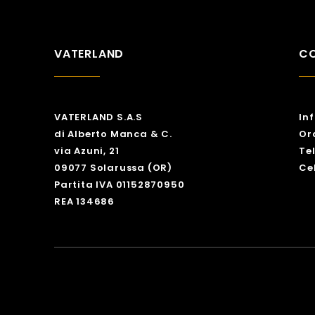
VATERLAND
CO
VATERLAND S.A.S
In
di Alberto Manca & C.
Or
via Azuni, 21
Te
09077 Solarussa (OR)
Ce
Partita IVA 01152870950
REA 134686