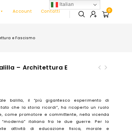
Italian
0
Account
Contatti
tettura e Fascismo
lilla – Architettura E
14° e 15° Stormo
Carmelo Borg Pisani (1915-
Aeronautica Militare -
1942) - Eroe o traditore?
Italian Air Force 14th and
15th Wings
ale balilla, il “più gigantesco esperimento di
tato che la storia ricordi”, ha ricoperto un ruolo
te, come promotore e committente, nella vicenda
ra “moderna” italiana fra le due guerre. Per lo
elle attività di educazione fisica, morale e