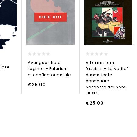
SOLD OUT
0
0
Avanguardie di
All’armi siam
out
out
tigre
regime – Futurismi
fascisti! – Le verita’
of
of
5
5
al confine orientale
dimenticate
cancellate
O
AGGIUNGI AL CARRELLO
AGGIUNGI A
€
25.00
nascoste dei nomi
illustri
GGIUNGI AL CARRELLO
€
25.00