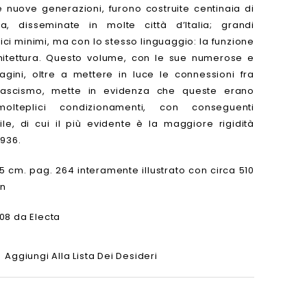
e nuove generazioni, furono costruite centinaia di
la, disseminate in molte città d’Italia; grandi
ici minimi, ma con lo stesso linguaggio: la funzione
chitettura. Questo volume, con le sue numerose e
gini, oltre a mettere in luce le connessioni fra
 fascismo, mette in evidenza che queste erano
lteplici condizionamenti, con conseguenti
ile, di cui il più evidente è la maggiore rigidità
1936.
,5 cm. pag. 264 interamente illustrato con circa 510
/n
08 da Electa
Aggiungi Alla Lista Dei Desideri