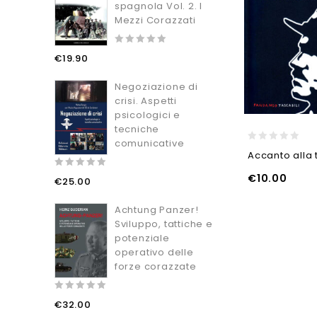
spagnola Vol. 2. I
Mezzi Corazzati
0
€
19.90
out
of
5
Negoziazione di
crisi. Aspetti
psicologici e
tecniche
comunicative
0
Accanto alla 
out
of
0
€
10.00
€
25.00
5
out
LEGGI TUTT
of
AGGIUNGI AL CARRELLO
5
Achtung Panzer!
A
Sviluppo, tattiche e
potenziale
operativo delle
forze corazzate
0
€
32.00
out