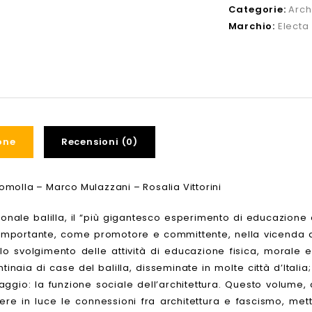
Categorie:
Arch
Marchio:
Electa
one
Recensioni (0)
molla – Marco Mulazzani – Rosalia Vittorini
onale balilla, il “più gigantesco esperimento di educazione di
 importante, come promotore e committente, nella vicenda de
lo svolgimento delle attività di educazione fisica, morale 
ntinaia di case del balilla, disseminate in molte città d’Itali
uaggio: la funzione sociale dell’architettura. Questo volum
tere in luce le connessioni fra architettura e fascismo, m