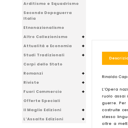
Arditismo e Squadrismo
Secondo Dopoguerra
Italia
Etnonazionalismo
Altro Collezionismo
Attualità e Economia
Studi Tradizionali
Descrizi
Corpi dello Stato
Romanzi
Rinaldo Capo
Riviste
L’Opera nazi
Fuori Commercio
ruolo assai
Offerte Speciali
guerre. Per 
Il Maglio Edizioni
costruite ce
stesso ling
L’Assalto Edizioni
oltre a met