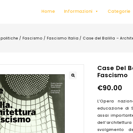
Home
Informazioni
Categorie
 politiche
/
Fascismo
/
Fascismo Italia
/
Case del Balilla – Archi
Case Del Ba
Fascismo
€
90.00
L’Opera nazion
educazione di S
assai importan
dell’architettu
svolgimento d