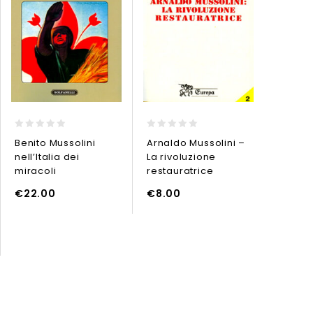
0
0
0
Benito Mussolini
Arnaldo Mussolini –
Archite
out
out
out
nell’Italia dei
La rivoluzione
durant
of
of
of
5
5
5
miracoli
restauratrice
€
42.
L CARRELLO
AGGIUNGI AL CARRELLO
€
22.00
€
8.00
AGGIUNGI AL CARREL