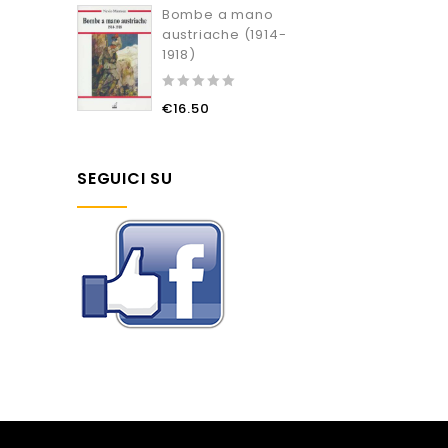
of
Bombe a mano
5
austriache (1914-
1918)
0
€
16.50
out
of
5
SEGUICI SU