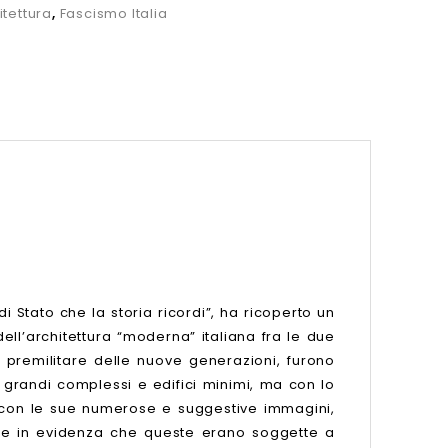
itettura
,
Fascismo Italia
 Stato che la storia ricordi”, ha ricoperto un
ll’architettura “moderna” italiana fra le due
e premilitare delle nuove generazioni, furono
a; grandi complessi e edifici minimi, ma con lo
e, con le sue numerose e suggestive immagini,
ette in evidenza che queste erano soggette a