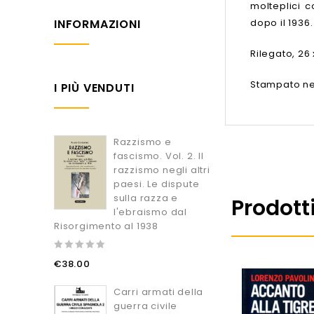
molteplici c
INFORMAZIONI
dopo il 1936.
Rilegato, 26
Stampato ne
I PIÙ VENDUTI
Razzismo e
fascismo. Vol. 2. Il
razzismo negli altri
paesi. Le dispute
sulla razza e
Prodotti
l'ebraismo dal
Risorgimento al 1938
0
€
38.00
out
of
5
Carri armati della
guerra civile