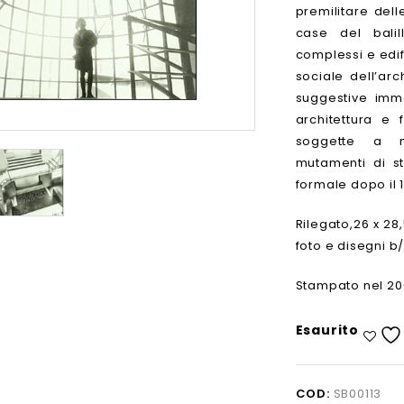
premilitare dell
case del balil
complessi e edif
sociale dell’ar
suggestive imma
architettura e
soggette a mo
mutamenti di st
formale dopo il 
Rilegato,26 x 28
foto e disegni b
Stampato nel 20
Esaurito
COD:
SB00113