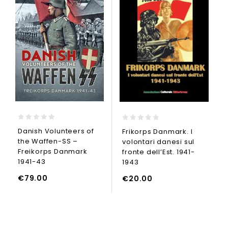
0
0
Danish Volunteers of
Frikorps Danmark. I
out
out
the Waffen-SS –
volontari danesi sul
of
of
5
5
Freikorps Danmark
fronte dell’Est. 1941-
1941-43
1943
€
79.00
€
20.00
GI AL CARRELLO